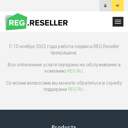
Toggl
navig
С 10 ноября 2022 года работа сервиса REG.Reseller
прекращена.
Все оплаченные услуги переданы на обслуживание в
компанию
REG.RU
.
Со всеми вопросами вы можете обратиться в службу
поддержки
REG.RU
.
Products